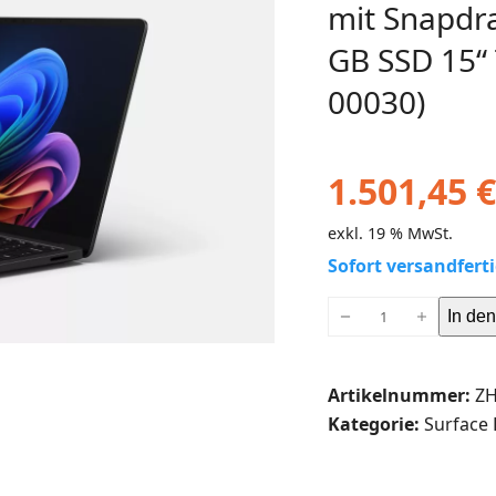
mit Snapdra
GB SSD 15“
00030)
1.501,45
€
exkl. 19 % MwSt.
Sofort versandferti
Microsoft
In de
Surface
Laptop
Artikelnummer:
ZH
7
Kategorie:
Surface 
Copilot+
PC
mit