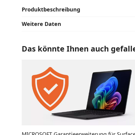
Produktbeschreibung
Weitere Daten
Das könnte Ihnen auch gefall
AUSFÜHRUNG WÄHLEN
MICROSOFT Garantieerweiterung für Surfac