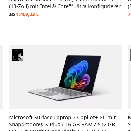
(13-Zoll) mit Intel® Core™ Ultra konfigurieren
(
ab
1.469,03
€
7
IN DEN WARENKORB
Microsoft Surface Laptop 7 Copilot+ PC mit
M
Snapdragon® X Plus / 16 GB RAM / 512 GB
S