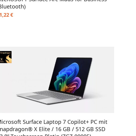
Bluetooth)
1,22
€
IN DEN WARENKORB
icrosoft Surface Laptop 7 Copilot+ PC mit
napdragon® X Elite / 16 GB / 512 GB SSD