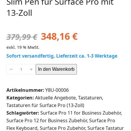
Slim Pen für Surface Pro mit
13-Zoll
348,16
€
379,99
€
exkl. 19 % MwSt.
Sofort versandfertig, Lieferzeit ca. 1-3 Werktage
MICROSOFT
In den Warenkorb
BUNDLE:
Surface
Artikelnummer:
Y8U-00006
Pro
Kategorien:
Aktuelle Angebote
,
Tastaturen
,
Flex
Tastaturen für Surface Pro (13-Zoll)
Keyboard
Schlagwörter:
Surface Pro 11 for Business Zubehör
,
+
Surface Pro 12 for Business Zubehör
,
Surface Pro
Surface
Flex Keyboard
,
Surface Pro Zubehör
,
Surface Tastatur
Slim