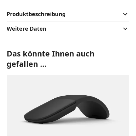
Pen
für
Produktbeschreibung
Surface
Weitere Daten
Pro
mit
13-
Das könnte Ihnen auch
Zoll
Menge
gefallen …